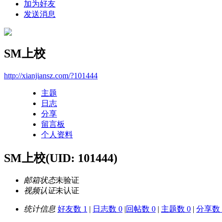
加为好友
发送消息
SM上校
http://xianjiansz.com/?101444
主题
日志
分享
留言板
个人资料
SM上校
(UID: 101444)
邮箱状态
未验证
视频认证
未认证
统计信息
好友数 1
|
日志数 0
|
回帖数 0
|
主题数 0
|
分享数 