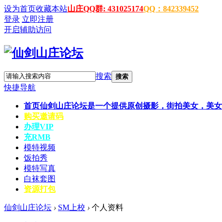
设为首页
收藏本站
山庄QQ群: 431025174
QQ：842339452
登录
立即注册
开启辅助访问
搜索
搜索
快捷导航
首页
仙剑山庄论坛是一个提供原创摄影，街拍美女，美女
购买邀请码
办理VIP
充RMB
模特视频
饭拍秀
模特写真
白袜套图
资源打包
仙剑山庄论坛
›
SM上校
›
个人资料