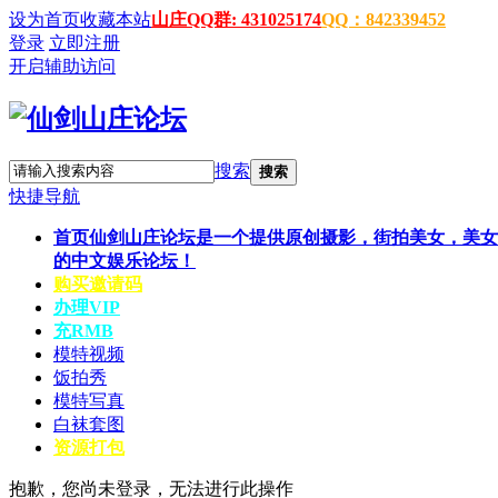
设为首页
收藏本站
山庄QQ群: 431025174
QQ：842339452
登录
立即注册
开启辅助访问
搜索
搜索
快捷导航
首页
仙剑山庄论坛是一个提供原创摄影，街拍美女，美女
的中文娱乐论坛！
购买邀请码
办理VIP
充RMB
模特视频
饭拍秀
模特写真
白袜套图
资源打包
抱歉，您尚未登录，无法进行此操作