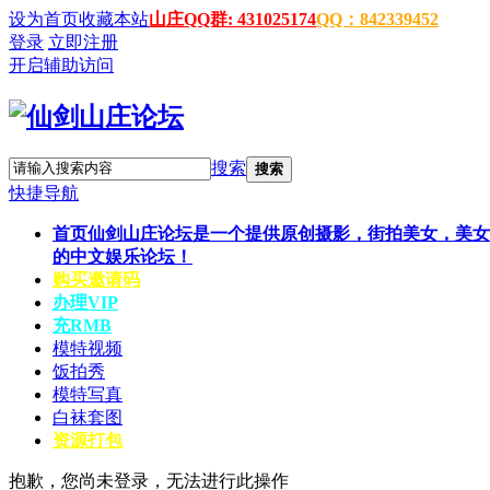
设为首页
收藏本站
山庄QQ群: 431025174
QQ：842339452
登录
立即注册
开启辅助访问
搜索
搜索
快捷导航
首页
仙剑山庄论坛是一个提供原创摄影，街拍美女，美女
的中文娱乐论坛！
购买邀请码
办理VIP
充RMB
模特视频
饭拍秀
模特写真
白袜套图
资源打包
抱歉，您尚未登录，无法进行此操作