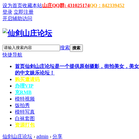
设为首页
收藏本站
山庄QQ群: 431025174
QQ：842339452
登录
立即注册
开启辅助访问
搜索
搜索
快捷导航
首页
仙剑山庄论坛是一个提供原创摄影，街拍美女，美女
的中文娱乐论坛！
购买邀请码
办理VIP
充RMB
模特视频
饭拍秀
模特写真
白袜套图
资源打包
仙剑山庄论坛
›
admin
›
分享