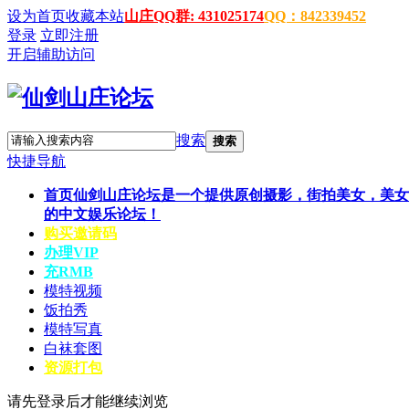
设为首页
收藏本站
山庄QQ群: 431025174
QQ：842339452
登录
立即注册
开启辅助访问
搜索
搜索
快捷导航
首页
仙剑山庄论坛是一个提供原创摄影，街拍美女，美女
的中文娱乐论坛！
购买邀请码
办理VIP
充RMB
模特视频
饭拍秀
模特写真
白袜套图
资源打包
请先登录后才能继续浏览