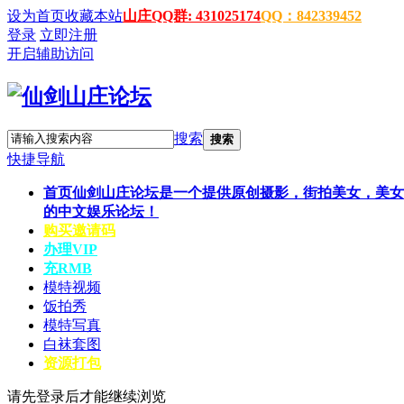
设为首页
收藏本站
山庄QQ群: 431025174
QQ：842339452
登录
立即注册
开启辅助访问
搜索
搜索
快捷导航
首页
仙剑山庄论坛是一个提供原创摄影，街拍美女，美女
的中文娱乐论坛！
购买邀请码
办理VIP
充RMB
模特视频
饭拍秀
模特写真
白袜套图
资源打包
请先登录后才能继续浏览