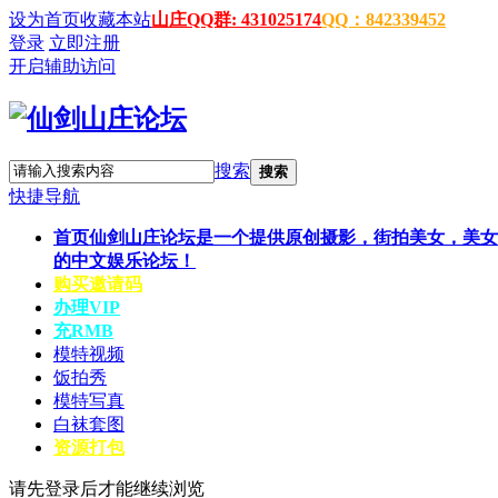
设为首页
收藏本站
山庄QQ群: 431025174
QQ：842339452
登录
立即注册
开启辅助访问
搜索
搜索
快捷导航
首页
仙剑山庄论坛是一个提供原创摄影，街拍美女，美女
的中文娱乐论坛！
购买邀请码
办理VIP
充RMB
模特视频
饭拍秀
模特写真
白袜套图
资源打包
请先登录后才能继续浏览