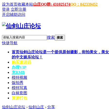
设为首页
收藏本站
山庄QQ群: 431025174
QQ：842339452
登录
立即注册
开启辅助访问
搜索
搜索
快捷导航
首页
仙剑山庄论坛是一个提供原创摄影，街拍美女，美女
的中文娱乐论坛！
购买邀请码
办理VIP
充RMB
模特视频
饭拍秀
模特写真
白袜套图
资源打包
仙剑山庄论坛
›
仙剑山庄
›
分享