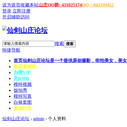
设为首页
收藏本站
山庄QQ群: 431025174
QQ：842339452
登录
立即注册
开启辅助访问
搜索
搜索
快捷导航
首页
仙剑山庄论坛是一个提供原创摄影，街拍美女，美女
购买邀请码
办理VIP
充RMB
模特视频
饭拍秀
模特写真
白袜套图
资源打包
仙剑山庄论坛
›
admin
›
个人资料