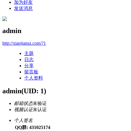
加为好友
发送消息
admin
http://xianjiansz.com/?1
主题
日志
分享
留言板
个人资料
admin
(UID: 1)
邮箱状态
未验证
视频认证
未认证
个人签名
QQ群: 431025174