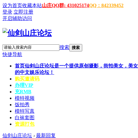
设为首页
收藏本站
山庄QQ群: 431025174
QQ：842339452
登录
立即注册
开启辅助访问
搜索
搜索
快捷导航
首页
仙剑山庄论坛是一个提供原创摄影，街拍美女，美女
的中文娱乐论坛！
购买邀请码
办理VIP
充RMB
模特视频
饭拍秀
模特写真
白袜套图
资源打包
仙剑山庄论坛
›
最新回复