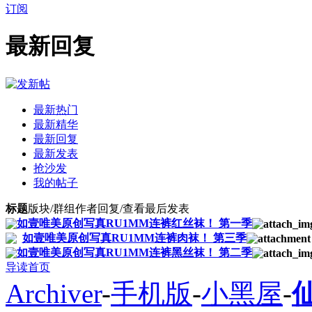
订阅
最新回复
最新热门
最新精华
最新回复
最新发表
抢沙发
我的帖子
标题
版块/群组
作者
回复/查看
最后发表
如壹唯美原创写真RU1MM连裤红丝袜！ 第一季
如壹唯美原创写真RU1MM连裤肉袜！ 第三季
如壹唯美原创写真RU1MM连裤黑丝袜！ 第二季
导读首页
Archiver
-
手机版
-
小黑屋
-